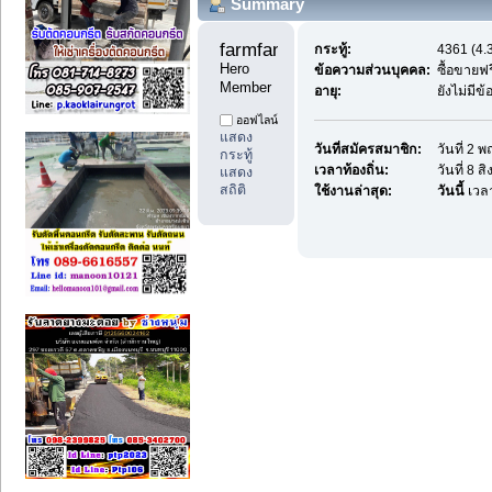
Summary
farmfan99 
กระทู้:
4361 (4.3
Hero 
ข้อความส่วนบุคคล:
ซื้อขายฟ
Member
อายุ:
ยังไม่มีข
ออฟไลน์
แสดง
วันที่สมัครสมาชิก:
วันที่ 2 
กระทู้
เวลาท้องถิ่น:
วันที่ 8 
แสดง
สถิติ
ใช้งานล่าสุด:
วันนี้
เวลา