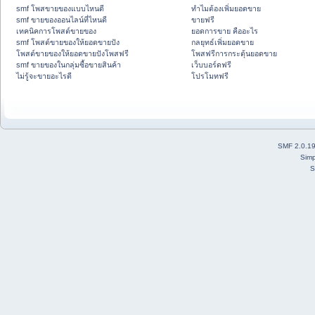
smf โพสขายของแบบไหนดี
ทำไมต้องเพิ่มยอดขาย
smf ขายของออนไลน์ที่ไหนดี
ขายฟรี
เทคนิคการโพสต์ขายของ
ยอดการขาย คืออะไร
smf โพสต์ขายของให้ยอดขายปัง
กลยุทธ์เพิ่มยอดขาย
โพสต์ขายของให้ยอดขายปังโพสฟรี
โพสฟรีการกระตุ้นยอดขาย
smf ขายของในกลุ่มซื้อขายสินค้า
เว็บบอร์ดฟรี
ไม่รู้จะขายอะไรดี
โปรโมทฟรี
SMF 2.0.1
Simp
S