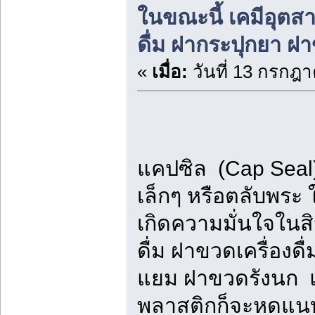
ในขณะนี้ เคมีอุต
ดื่ม ฝากระปุกยา ฝ
«
เมื่อ:
วันที่ 13 กรกฎา
แคปซิล (Cap Seal)
เล็กๆ หรือตลับพระ ใ
เกิดความมั่นใจในส
ดื่ม ฝาขวดเครื่อง
แยม ฝาขวดรังนก แล
พลาสติกก็จะหดแนบ