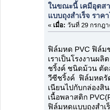
ในขณะนี้ เคมีอุต
แบบถุงสำเร็จ ราค
«
เมื่อ:
วันที่ 29 กรกฎา
ฟิล์มหด PVC ฟิล์มช
เราเป็นโรงงานผลิ
ชริ้งค์ ชนิดม้วน ตัด
วีซีชริ้งค์ ฟิล์มหด
เนียนไปกับกล่องสิน
เนื้อพลาสติก PVC(PV
ฟิล์มหดแบบถุงสำเ