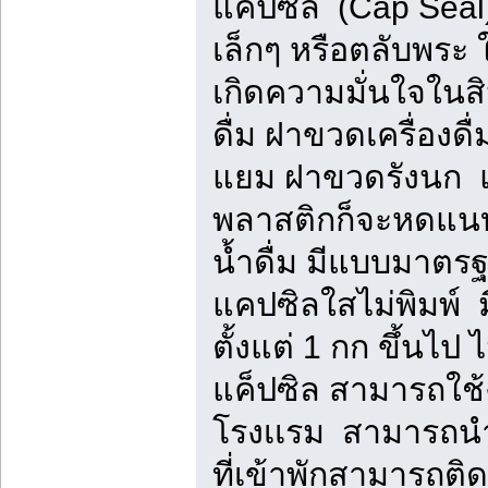
แคปซิล (Cap Seal)
เล็กๆ หรือตลับพระ ใ
เกิดความมั่นใจในส
ดื่ม ฝาขวดเครื่อง
แยม ฝาขวดรังนก แล
พลาสติกก็จะหดแนบ
น้ำดื่ม มีแบบมาตร
แคปซิลใสไม่พิมพ์ มี
ตั้งแต่ 1 กก ขึ้นไป 
แค็ปซิล สามารถใช้ง
โรงเเรม สามารถนำ
ที่เข้าพักสามารถต