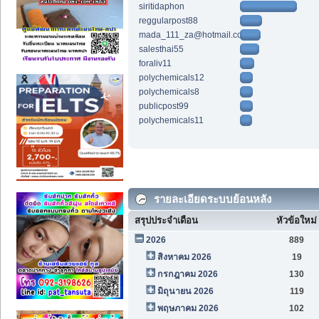
siritidaphon
reggularpost88
mada_111_za@hotmail.com
salesthai55
foraliv11
polychemicals12
polychemicals8
publicpost99
polychemicals11
รายละเอียดระบบย้อนหลัง
สรุปประจำเดือน
หัวข้อใหม่
2026
889
สิงหาคม 2026
19
กรกฎาคม 2026
130
มิถุนายน 2026
119
พฤษภาคม 2026
102