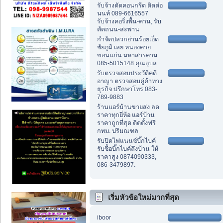
รับจ้างตัดคอนกรีต ติดต่อ
นนท์ 089-6616557
รับจ้างคอริ่งพื้น-คาน, รับ
ตัดถนน-สะพาน
กำจัดปลวกย่านร้อยเอ็ด
ชัยภูมิ เลย หนองคาย
ขอนแก่น มหาสารคาม
085-5015148 คุณอุบล
รับตรวจสอบประวัติคดี
อาญา ตรวจสอบคู่ค้าทาง
ธุรกิจ ปรึกษาโทร 083-
789-9883
ร้านแอร์บ้านขายส่ง ลด
ราคาทุกยี่ห้อ แอร์บ้าน
ราคาถูกที่สุด ติดตั้งฟรี
กทม. ปริมณฑล
รับปิดไฟแนนซ์บิ๊กไบค์
รับซื้อบิ๊กไบค์ถึงบ้าน ให้
ราคาสูง 0874090333,
086-3479897.
เริ่มหัวข้อใหม่มากที่สุด
iboor