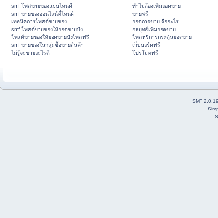
smf โพสขายของแบบไหนดี
ทำไมต้องเพิ่มยอดขาย
smf ขายของออนไลน์ที่ไหนดี
ขายฟรี
เทคนิคการโพสต์ขายของ
ยอดการขาย คืออะไร
smf โพสต์ขายของให้ยอดขายปัง
กลยุทธ์เพิ่มยอดขาย
โพสต์ขายของให้ยอดขายปังโพสฟรี
โพสฟรีการกระตุ้นยอดขาย
smf ขายของในกลุ่มซื้อขายสินค้า
เว็บบอร์ดฟรี
ไม่รู้จะขายอะไรดี
โปรโมทฟรี
SMF 2.0.1
Simp
S