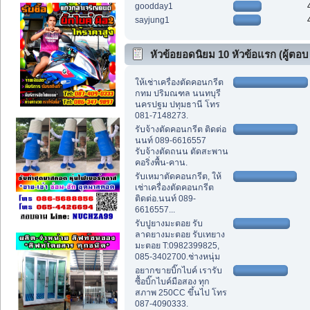
goodday1
sayjung1
หัวข้อยอดนิยม 10 หัวข้อแรก (ผู้ตอบ
สูงสุด)
ให้เช่าเครื่องตัดคอนกรีต
กทม ปริมณฑล นนทบุรี
นครปฐม ปทุมธานี โทร
081-7148273.
รับจ้างตัดคอนกรีต ติดต่อ
นนท์ 089-6616557
รับจ้างตัดถนน ตัดสะพาน
คอริ่งพื้น-คาน.
รับเหมาตัดคอนกรีต, ให้
เช่าเครื่องตัดคอนกรีต
ติดต่อ.นนท์ 089-
6616557...
รับปูยางมะตอย รับ
ลาดยางมะตอย รับเทยาง
มะตอย T:0982399825,
085-3402700.ช่างหนุ่ม
อยากขายบิ๊กไบค์ เรารับ
ซื้อบิ๊กไบค์มือสอง ทุก
สภาพ 250CC ขึ้นไป โทร
087-4090333.