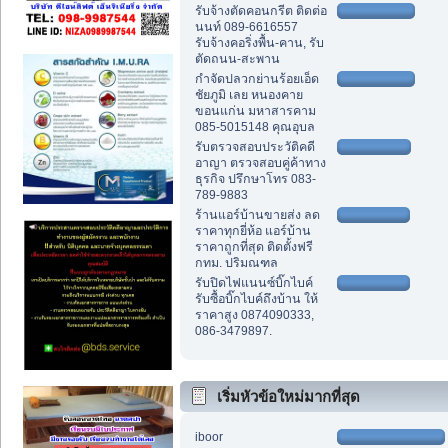
รับจ้างตัดคอนกรีต ติดต่อ
นนท์ 089-6616557
รับจ้างคอริ่งพื้น-คาน, รับ
ตัดถนน-สะพาน
กำจัดปลวกย่านร้อยเอ็ด
ชัยภูมิ เลย หนองคาย
ขอนแก่น มหาสารคาม
085-5015148 คุณอุบล
รับตรวจสอบประวัติคดี
อาญา ตรวจสอบคู่ค้าทาง
ธุรกิจ ปรึกษาโทร 083-
789-9883
ร้านแอร์บ้านขายส่ง ลด
ราคาทุกยี่ห้อ แอร์บ้าน
ราคาถูกที่สุด ติดตั้งฟรี
กทม. ปริมณฑล
รับปิดไฟแนนซ์บิ๊กไบค์
รับซื้อบิ๊กไบค์ถึงบ้าน ให้
ราคาสูง 0874090333,
086-3479897.
เริ่มหัวข้อใหม่มากที่สุด
iboor