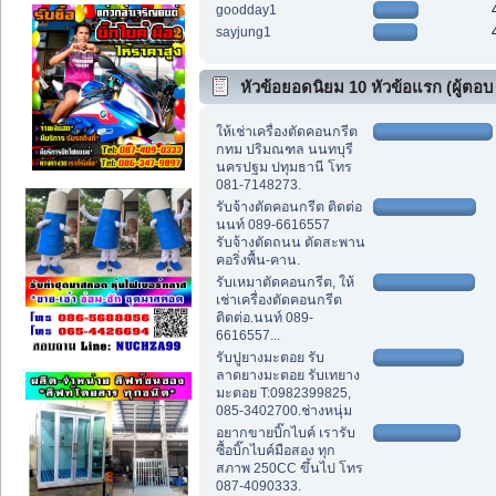
goodday1
sayjung1
หัวข้อยอดนิยม 10 หัวข้อแรก (ผู้ตอบ
สูงสุด)
ให้เช่าเครื่องตัดคอนกรีต
กทม ปริมณฑล นนทบุรี
นครปฐม ปทุมธานี โทร
081-7148273.
รับจ้างตัดคอนกรีต ติดต่อ
นนท์ 089-6616557
รับจ้างตัดถนน ตัดสะพาน
คอริ่งพื้น-คาน.
รับเหมาตัดคอนกรีต, ให้
เช่าเครื่องตัดคอนกรีต
ติดต่อ.นนท์ 089-
6616557...
รับปูยางมะตอย รับ
ลาดยางมะตอย รับเทยาง
มะตอย T:0982399825,
085-3402700.ช่างหนุ่ม
อยากขายบิ๊กไบค์ เรารับ
ซื้อบิ๊กไบค์มือสอง ทุก
สภาพ 250CC ขึ้นไป โทร
087-4090333.