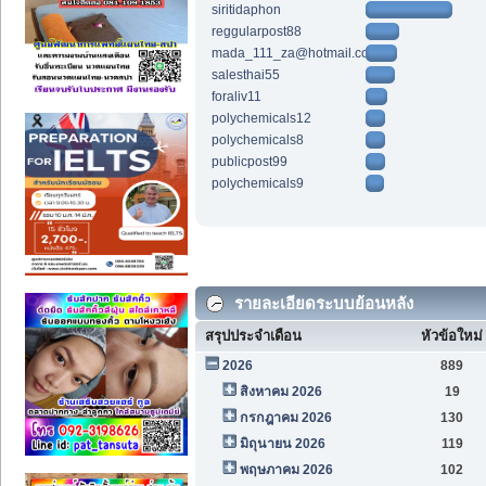
siritidaphon
reggularpost88
mada_111_za@hotmail.com
salesthai55
foraliv11
polychemicals12
polychemicals8
publicpost99
polychemicals9
รายละเอียดระบบย้อนหลัง
สรุปประจำเดือน
หัวข้อใหม่
2026
889
สิงหาคม 2026
19
กรกฎาคม 2026
130
มิถุนายน 2026
119
พฤษภาคม 2026
102