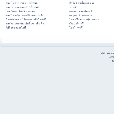
smf โพสขายของแบบไหนดี
ทำไมต้องเพิ่มยอดขาย
smf ขายของออนไลน์ที่ไหนดี
ขายฟรี
เทคนิคการโพสต์ขายของ
ยอดการขาย คืออะไร
smf โพสต์ขายของให้ยอดขายปัง
กลยุทธ์เพิ่มยอดขาย
โพสต์ขายของให้ยอดขายปังโพสฟรี
โพสฟรีการกระตุ้นยอดขาย
smf ขายของในกลุ่มซื้อขายสินค้า
เว็บบอร์ดฟรี
ไม่รู้จะขายอะไรดี
โปรโมทฟรี
SMF 2.0.1
Simp
S