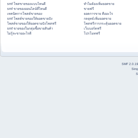
smf โพสขายของแบบไหนดี
ทำไมต้องเพิ่มยอดขาย
smf ขายของออนไลน์ที่ไหนดี
ขายฟรี
เทคนิคการโพสต์ขายของ
ยอดการขาย คืออะไร
smf โพสต์ขายของให้ยอดขายปัง
กลยุทธ์เพิ่มยอดขาย
โพสต์ขายของให้ยอดขายปังโพสฟรี
โพสฟรีการกระตุ้นยอดขาย
smf ขายของในกลุ่มซื้อขายสินค้า
เว็บบอร์ดฟรี
ไม่รู้จะขายอะไรดี
โปรโมทฟรี
SMF 2.0.1
Simp
S