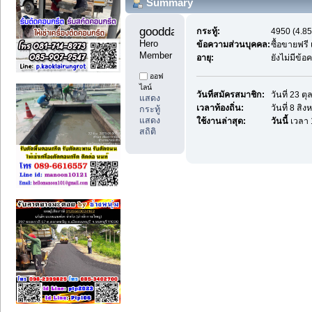
Summary
goodday1 
กระทู้:
4950 (4.85
Hero 
ข้อความส่วนบุคคล:
ซื้อขายฟรี
Member
อายุ:
ยังไม่มีข้
ออฟ
ไลน์
วันที่สมัครสมาชิก:
วันที่ 23 
แสดง
เวลาท้องถิ่น:
วันที่ 8 ส
กระทู้
แสดง
ใช้งานล่าสุด:
วันนี้
เวลา 
สถิติ