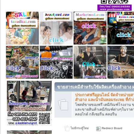
ขายสารเคมีสำหรับใช้ผลิตเครื่องสำอาง
ประกาศฟรีออนไลน์ จัดจำหน่ายสารเ
สำอาง และน้ำมันหอมระเหย ที่กำลั
โพสต์ขายของฟรี เคมีภัณฑ์โรงงาน 
และขายสินค้าเคมีภัณฑ์ต่างๆในราคา
คลอไรด์ กลีเซอรีน คลอรีน
ไม่มีกระทู้ใหม่
Redirect Board