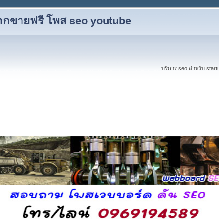
ากขายฟรี โพส seo youtube
บริการ seo สำหรับ start