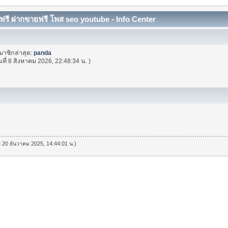
รี ฝากขายฟรี โพส seo youtube - Info Center
มาชิกล่าสุด:
panda
ันที่ 8 สิงหาคม 2026, 22:48:34 น. )
ที่ 20 ธันวาคม 2025, 14:44:01 น.)