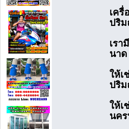
เครื
ปริ
เราม
นาด 
ให้เ
ปริ
ให้เ
นคร