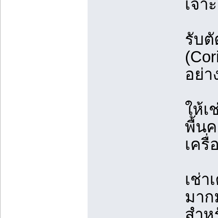
เจาะ
รับต
(Cori
อย่า
ให้เช
พื้น
เครื
เช่า
มากม
สำหร