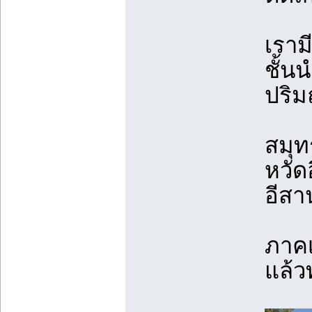
เราม
ชั้น
ปริ
สมุท
หวัด
อีสา
ภาคเ
แล้ว