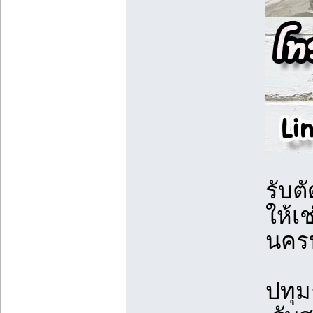
รับต
ให้เ
นคร
ปทุม