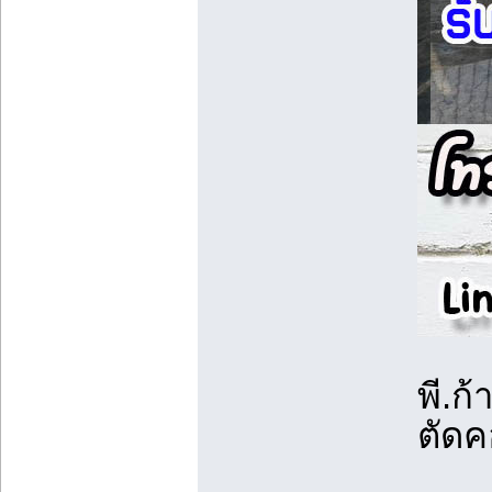
พี.ก้
ตัดค