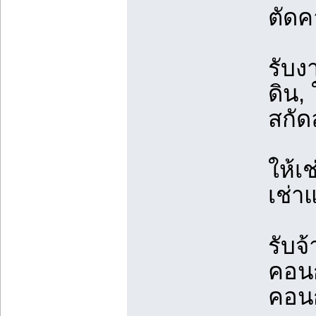
ตัดค
รับง
ดิน, 
สกัด
ให้เช
เช่า
รับจ
คอนก
คอนก