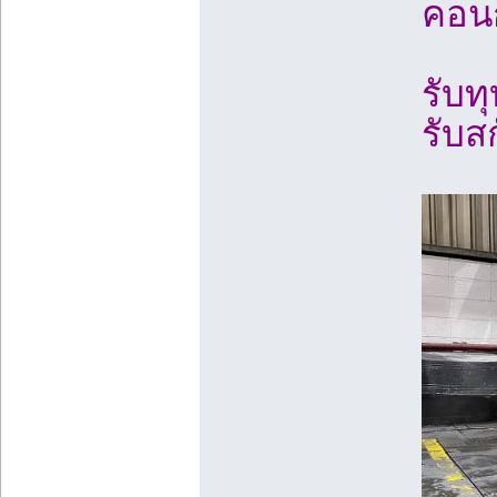
คอนก
รับท
รับส