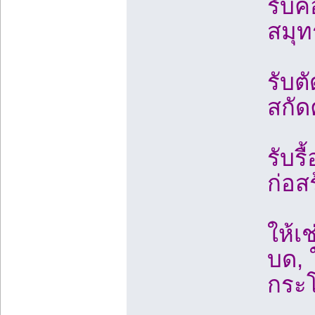
รับค
สมุท
รับต
สกัด
รับร
ก่อส
ให้เ
บด, ใ
กระ