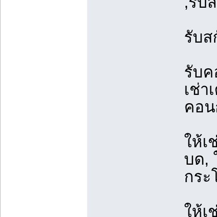
,รับ
รับส
รับค
เช่าเ
คอนก
ให้เ
บด, ใ
กระ
ให้เช