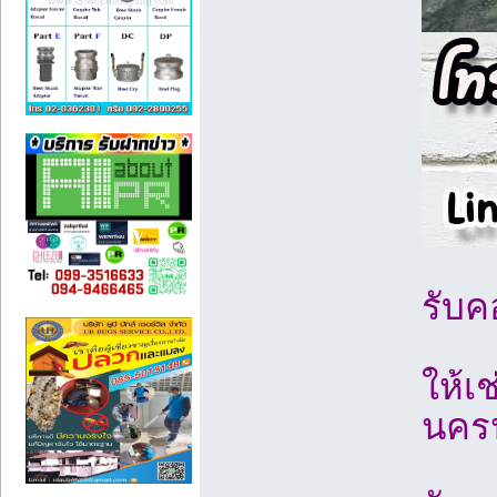
รับค
ให้เ
นครป