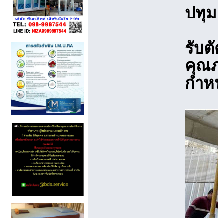
ปทุม
รับต
คุณภ
กำห