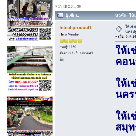
หน้า: [
1
]
2
3
...
36
ผู้เขียน
หัวข้อ: ให
(อ่าน 40523 ครั้ง)
ให้เช่
hitechproduct1
นครปฐ
Hero Member
«
เมื่อ:
วันที่ 
กระทู้: 1160
ให้เช
ซื้อขายฟรี เว็บลงขายฟรี
คอนก
ให้เ
นครป
ให้เ
สมุท