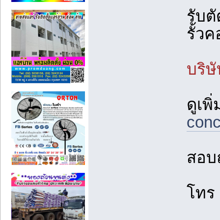
รับต
รั้ว
บริษั
ดูเพิ
conc
สอบถ
โทร