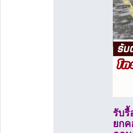
รับร
ยกคอ