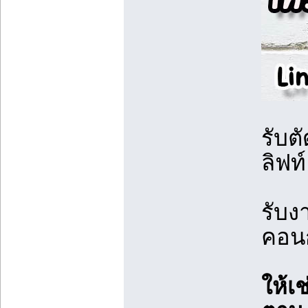
รับต
ลิฟท
รับง
คอนก
ให้เ